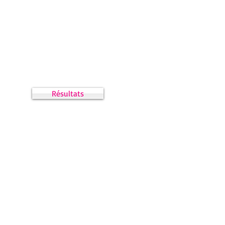
Résultats
eaune pour finir à 8 victoire